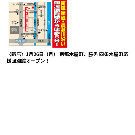
〈新店〉1月26日（月） 京都木屋町、勝男 四条木屋町応
援団別館オープン！