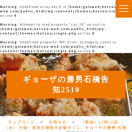
Warning
: Undefined array key 0 in
/home/galaweb/katsuo-
togg
web.com/public_html/wp-content/themes/katsuo/single.php
navi
on line
4
Warning
: Attempt to read property "cat_ID" on null in
/home/galaweb/katsuo-web.com/public_html/wp-
content/themes/katsuo/single.php
on line
4
Warning
: Undefined property: WP_Error::$category_count in
/home/galaweb/katsuo-web.com/public_html/wp-
content/themes/katsuo/single.php
on line
4
ギョーザの勝男石橋告
知2510
トップページ
>
お知らせ
>
〈新店〉11月12日
（水） 大阪・阪急石橋阪大前駅すぐに、ギョーザの勝男 石橋