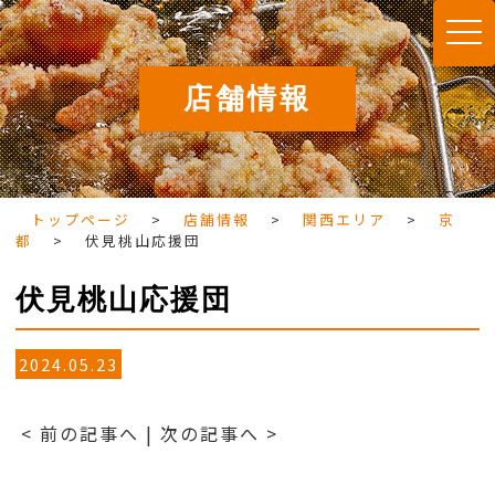
togg
navi
店舗情報
トップページ
>
店舗情報
>
関西エリア
>
京
都
>
伏見桃山応援団
伏見桃山応援団
2024.05.23
< 前の記事へ
|
次の記事へ >