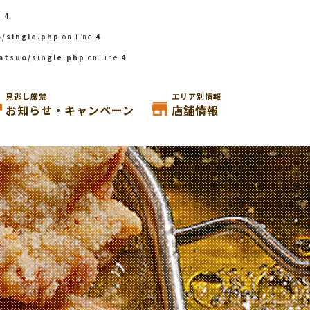
e
4
/single.php
on line
4
atsuo/single.php
on line
4
見逃し厳禁
エリア別情報
お知らせ・キャンペーン
店舗情報