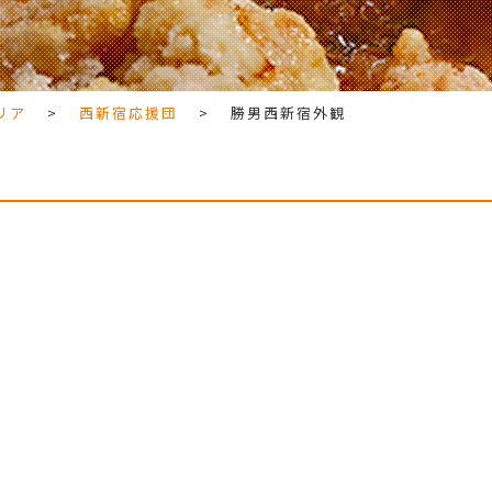
リア
>
西新宿応援団
>
勝男西新宿外観