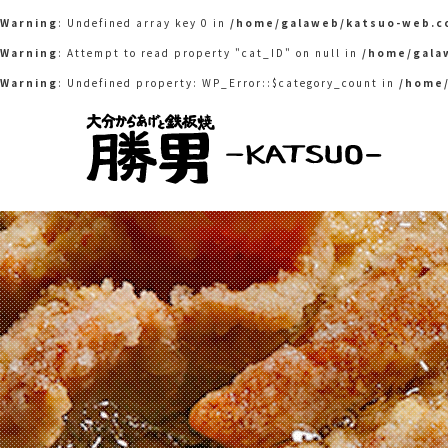
Warning
: Undefined array key 0 in
/home/galaweb/katsuo-web.c
Warning
: Attempt to read property "cat_ID" on null in
/home/gala
Warning
: Undefined property: WP_Error::$category_count in
/home/
大分