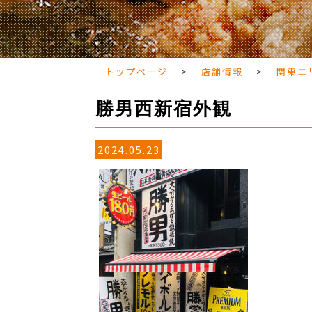
トップページ
>
店舗情報
>
関東エ
勝男西新宿外観
2024.05.23