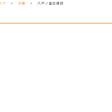
リア
>
大阪
>
八戸ノ里応援団