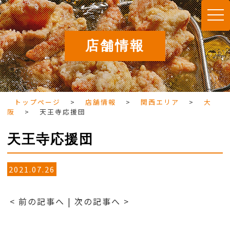
togg
navi
店舗情報
トップページ
>
店舗情報
>
関西エリア
>
大
阪
>
天王寺応援団
天王寺応援団
2021.07.26
< 前の記事へ
|
次の記事へ >