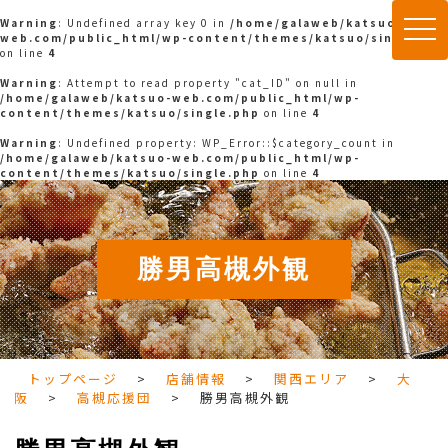
Warning
: Undefined array key 0 in
/home/galaweb/katsuo-
togg
web.com/public_html/wp-content/themes/katsuo/single.php
navi
on line
4
Warning
: Attempt to read property "cat_ID" on null in
/home/galaweb/katsuo-web.com/public_html/wp-
content/themes/katsuo/single.php
on line
4
Warning
: Undefined property: WP_Error::$category_count in
/home/galaweb/katsuo-web.com/public_html/wp-
content/themes/katsuo/single.php
on line
4
勝男高槻外観
トップページ
>
店舗情報
>
関西エリア
>
大
阪
>
高槻応援団
>
勝男高槻外観