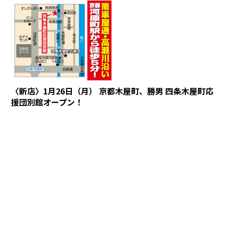
〈新店〉1月26日（月） 京都木屋町、勝男 四条木屋町応
援団別館オープン！