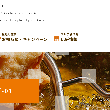
e
4
/single.php
on line
4
atsuo/single.php
on line
4
見逃し厳禁
エリア別情報
お知らせ・キャンペーン
店舗情報
-01