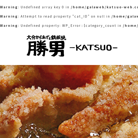
Warning
: Undefined array key 0 in
/home/galaweb/katsuo-web.c
Warning
: Attempt to read property "cat_ID" on null in
/home/gala
Warning
: Undefined property: WP_Error::$category_count in
/home/
大分