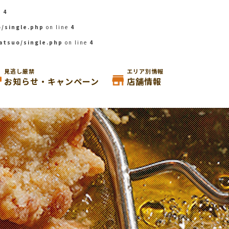
e
4
/single.php
on line
4
atsuo/single.php
on line
4
見逃し厳禁
エリア別情報
お知らせ・キャンペーン
店舗情報